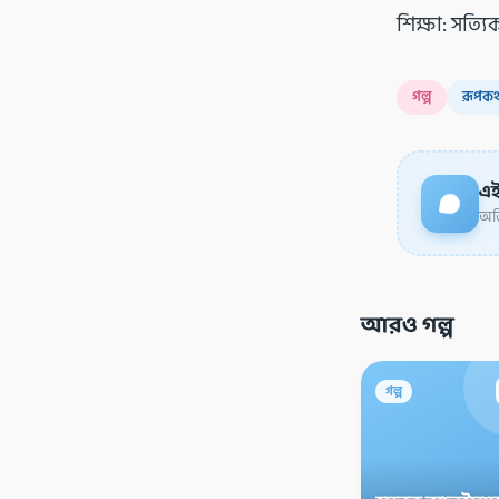
শিক্ষা: সত্যিক
গল্প
রূপকথ
এই
অডি
আরও গল্প
গল্প