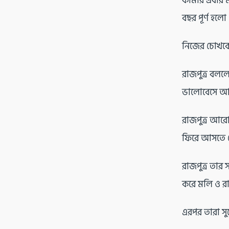
কামার এবার ম
বছর পূর্ণ হল
নিজের চোখকে
রাজপুত্র বল
ভালোবেসে আ
রাজপুত্র আর
ফিরে আসতে পে
রাজপুত্র তার 
করে মলি ও রাজ
এরপর তারা সু