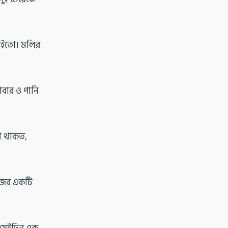
চাইতো। মলির
বার ও পানি
থে থাকত,
রোজের একটি