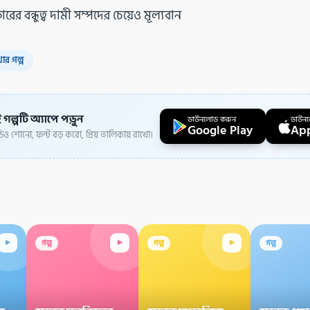
ারের বন্ধুত্ব দামী সম্পদের চেয়েও মূল্যবান
ার গল্প
 গল্পটি অ্যাপে পড়ুন
ডাউনলোড করুন
ডাউন
Google Play
App
ও শোনো, ফন্ট বড় করো, প্রিয় তালিকায় রাখো।
▸
▸
▸
গল্প
গল্প
গল্প