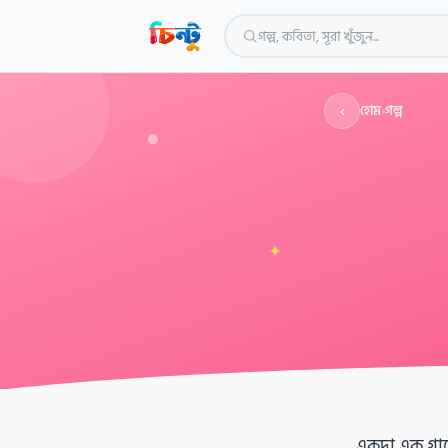
গল্প, কবিতা, সূরা খুঁজুন...
‹
হোম
›
গল্প
✦
একদা এক গ্রা