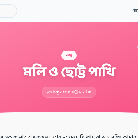
হো
গল্প
মলি ও ছোট্ট পাখি
✍️ চিন্টু সংকলন
🕒 ১ মিনিট
মে এক কামার বাস করতো। তার দুই মেয়ে ছিলো। রোজ ও মলি। কামার দ