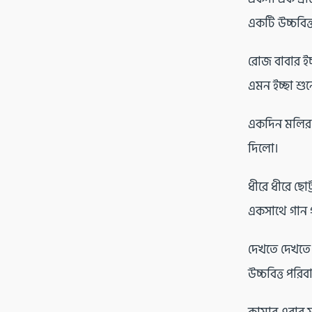
একটি উচ্চবিত্
রোজ বাবার ইচ
এমন ইচ্ছা শু
একদিন মলির 
দিলো।
ধীরে ধীরে ছো
একসাথে গান 
দেখতে দেখতে 
উচ্চবিত্ত পরিব