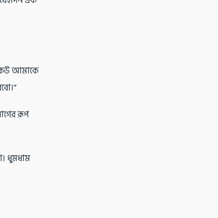
র যেইদিন এক
, কেউ আমাকে
রবো।”
আগের রূপ
লো। ধুমধাম