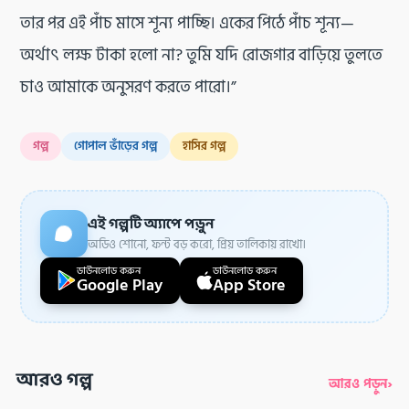
তার পর এই পাঁচ মাসে শূন্য পাচ্ছি। একের পিঠে পাঁচ শূন্য—
অর্থাৎ লক্ষ টাকা হলো না? তুমি যদি রোজগার বাড়িয়ে তুলতে
চাও আমাকে অনুসরণ করতে পারো।”
গল্প
গোপাল ভাঁড়ের গল্প
হাসির গল্প
এই গল্পটি অ্যাপে পড়ুন
অডিও শোনো, ফন্ট বড় করো, প্রিয় তালিকায় রাখো।
ডাউনলোড করুন
ডাউনলোড করুন
Google Play
App Store
আরও গল্প
›
আরও পড়ুন