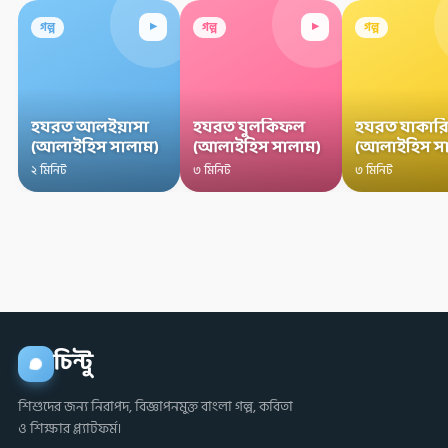
▸
▸
গল্প
গল্প
গল্প
হযরত আলইয়াসা
হযরত যুলকিফল
হযরত যাকারি
(আলাইহিস সালাম)
(আলাইহিস সালাম)
(আলাইহিস স
২ মিনিট
৩ মিনিট
৩ মিনিট
চিন্টু
শিশুদের জন্য নিরাপদ, বিজ্ঞাপনমুক্ত বাংলা গল্প, কবিতা
ও শিক্ষার প্ল্যাটফর্ম।