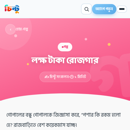
অ্যাপে পড়ুন
‹
হোম
›
গল্প
গল্প
লক্ষ টাকা রোজগার
✦
✍️ চিন্টু সংকলন
🕒 ১ মিনিট
গোপালের বন্ধু গোপালকে জিজ্ঞাসা করে, “পশার কি রকম হলো
হে? রাজবাড়িতে বেশ কয়েকমাস যাচ্ছ।