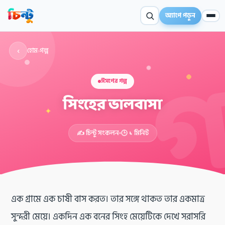
অ্যাপে পড়ুন
‹
হোম
›
গল্প
ঈসপের গল্প
সিংহের ভালবাসা
✦
✍️ চিন্টু সংকলন
🕒 ১ মিনিট
এক গ্রামে এক চাষী বাস করত। তার সঙ্গে থাকত তার একমাত্র
সুন্দরী মেয়ে। একদিন এক বনের সিংহ মেয়েটিকে দেখে সরাসরি