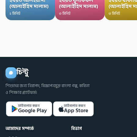
হযরত আলইয়াসা
হযরত যুলকিফল
হযরত যাকারি
(আলাইহিস সালাম)
(আলাইহিস সালাম)
(আলাইহিস স
২ মিনিট
৩ মিনিট
৩ মিনিট
চিন্টু
শিশুদের জন্য নিরাপদ, বিজ্ঞাপনমুক্ত বাংলা গল্প, কবিতা
ও শিক্ষার প্ল্যাটফর্ম।
ডাউনলোড করুন
ডাউনলোড করুন
Google Play
App Store
আমাদের সম্পর্কে
বিভাগ