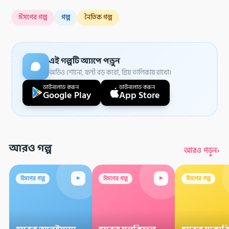
ঈসপের গল্প
গল্প
নৈতিক গল্প
এই গল্পটি অ্যাপে পড়ুন
অডিও শোনো, ফন্ট বড় করো, প্রিয় তালিকায় রাখো।
ডাউনলোড করুন
ডাউনলোড করুন
Google Play
App Store
আরও গল্প
›
আরও পড়ুন
▸
▸
ঈসপের গল্প
ঈসপের গল্প
ঈসপের গল্প