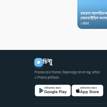
হযরত আলইয়াস
(আলাইহিস সালা
২ মিনিট
চিন্টু
শিশুদের জন্য নিরাপদ, বিজ্ঞাপনমুক্ত বাংলা গল্প, কবিতা
ও শিক্ষার প্ল্যাটফর্ম।
ডাউনলোড করুন
ডাউনলোড করুন
Google Play
App Store