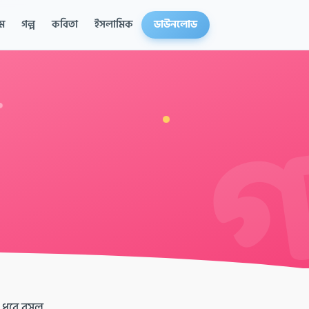
ম
গল্প
কবিতা
ইসলামিক
ডাউনলোড
ে ধরে বসল,