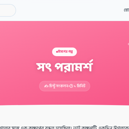
হো
ঈসপের গল্প
সৎ পরামর্শ
✍️ চিন্টু সংকলন
🕒 ১ মিনিট
ের সঙ্গে এক কচ্ছপের বন্ধুত্ব হয়েছিল। তাই কচ্ছপটি একদিন ঈগলক