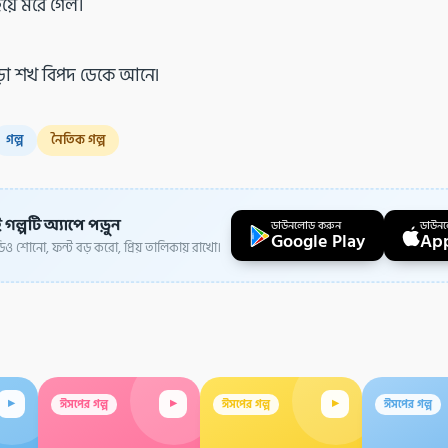
য়ে মরে গেল।
ড়া শখ বিপদ ডেকে আনে৷
গল্প
নৈতিক গল্প
 গল্পটি অ্যাপে পড়ুন
ডাউনলোড করুন
ডাউন
Google Play
App
ও শোনো, ফন্ট বড় করো, প্রিয় তালিকায় রাখো।
▸
▸
▸
ঈসপের গল্প
ঈসপের গল্প
ঈসপের গল্প