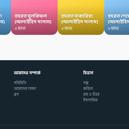
া
হযরত যুলকিফল
হযরত যাকারিয়া
হযরত শোয
ম)
(আলাইহিস সালাম)
(আলাইহিস সালাম)
(আলাইহিস
৩ মিনিট
৩ মিনিট
৩ মিনিট
আমাদের সম্পর্কে
বিভাগ
পরিচিতি
গল্প
আমাদের লক্ষ্য
কবিতা
ব্লগ
প্রশ্ন ও উত্তর
ইসলামিক