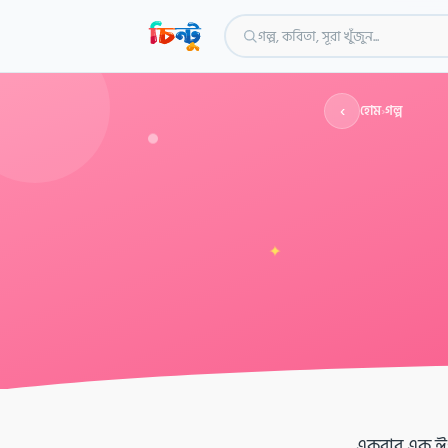
গল্প, কবিতা, সূরা খুঁজুন...
‹
হোম
›
গল্প
✦
একবার এক ঈগল