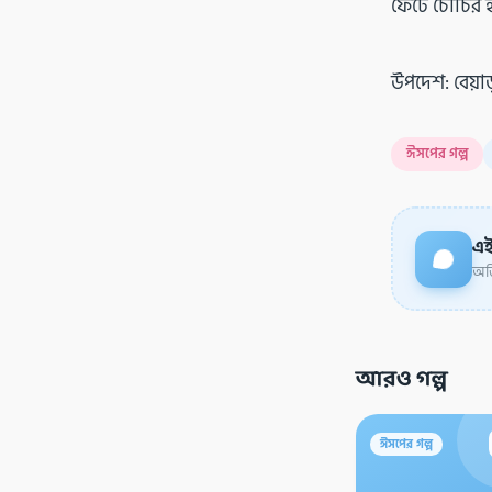
ফেটে চৌচির হ
উপদেশ: বেয়া
ঈসপের গল্প
এই
অডি
আরও গল্প
ঈসপের গল্প