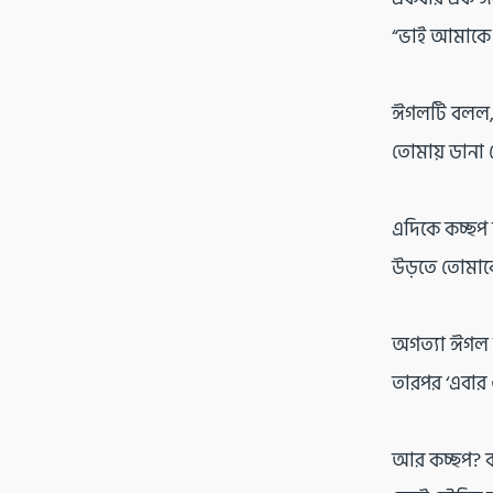
“ভাই আমাকে 
ঈগলটি বলল, “
তোমায় ডানা দ
এদিকে কচ্ছপ 
উড়তে তোমাক
অগত্যা ঈগল 
তারপর ‘এবার 
আর কচ্ছপ? ক