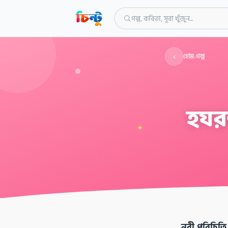
গল্প, কবিতা, সূরা খুঁজুন...
‹
হোম
›
গল্প
হযর
✦
নবী পরিচিতি