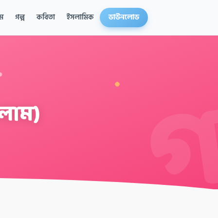
ম
গল্প
কবিতা
ইসলামিক
ডাউনলোড
লাম)