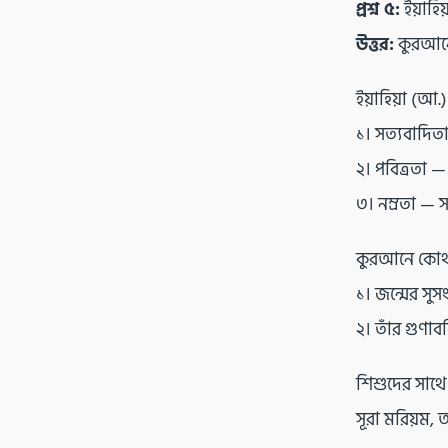
প্রশ্ন ৫:
ইয়াহি
উত্তর:
কুরআনে ত
ইয়াহিয়া (আ
১। সত্যবাদিত
২। পবিত্রতা
৩। নম্রতা —
কুরআনে কোথা
১। জন্মের সুস
২। তাঁর গুণা
শিশুদের সাথে 
সূরা মরিয়ম,