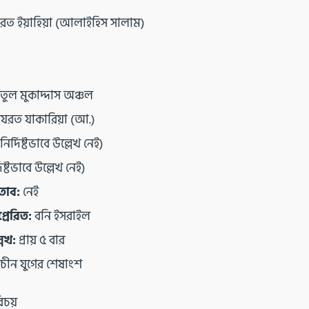
রত ইয়াহিয়া (আলাইহিস সালাম)
়তুল মুকাদ্দাস অঞ্চল
যরত যাকারিয়া (আ.)
নির্দিষ্টভাবে উল্লেখ নেই)
দিষ্টভাবে উল্লেখ নেই)
তাব:
নেই
্রেরিত:
বনি ইসরাইল
েখ:
প্রায় ৫ বার
রাচীন যুগের শেষাংশ
িচয়