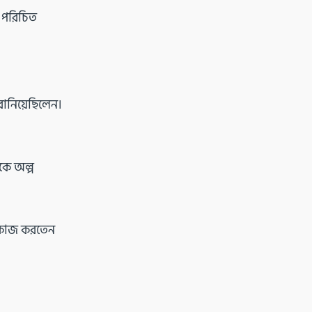
য পরিচিত
বানিয়েছিলেন।
কে অল্প
় কাজ করতেন