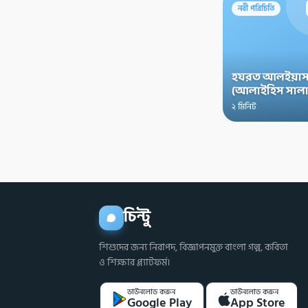
নবী পরিচিতি
হযরত আলইয়াস
(আলাইহিস সালা
২ মিনিট
চিন্টু
শিশুদের জন্য নিরাপদ, বিজ্ঞাপনমুক্ত বাংলা গল্প, কবিতা
ও শিক্ষার প্ল্যাটফর্ম।
ডাউনলোড করুন
ডাউনলোড করুন
Google Play
App Store