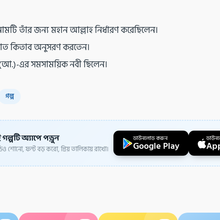
” নামটি তাঁর জন্য মহান আল্লাহ নির্ধারণ করেছিলেন।
রাত কিতাব অনুসরণ করতেন।
 (আ.)-এর সমসাময়িক নবী ছিলেন।
গল্প
 গল্পটি অ্যাপে পড়ুন
ডাউনলোড করুন
ডাউন
Google Play
App
ও শোনো, ফন্ট বড় করো, প্রিয় তালিকায় রাখো।