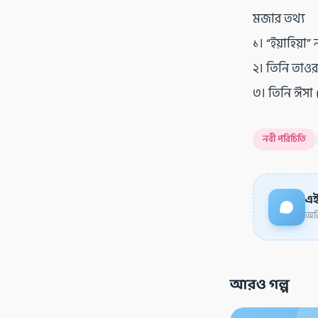
মজার তথ্য
১। “ইয়াহিয়া
২। তিনি তাও
৩। তিনি ঈসা
নবী পরিচিতি
এই
অডি
আরও গল্প