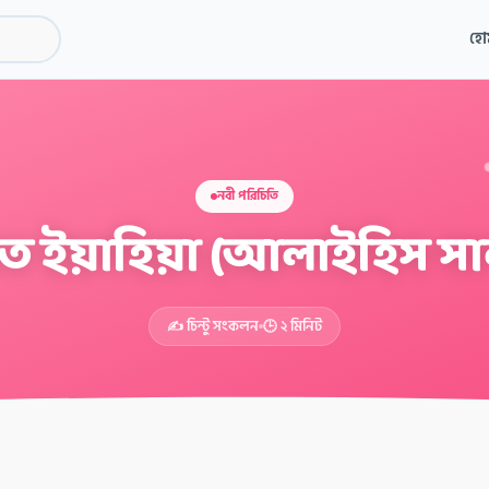
হো
নবী পরিচিতি
ত ইয়াহিয়া (আলাইহিস সা
✍️ চিন্টু সংকলন
🕒 ২ মিনিট