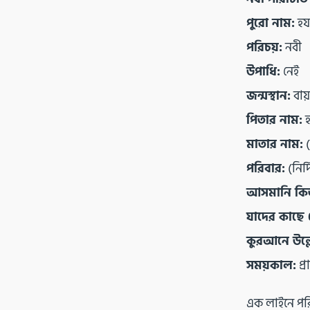
পুরো নাম:
হয
পরিচয়:
নবী
উপাধি:
নেই
জন্মস্থান:
বায
পিতার নাম:
হ
মাতার নাম:
(
পরিবার:
(নির্
আসমানি কি
যাদের কাছে প
কুরআনে উল্ল
সময়কাল:
প্
এক লাইনে পর