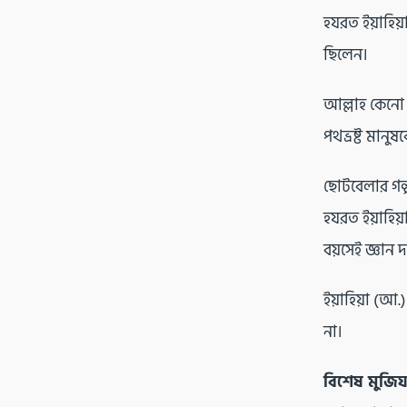
হযরত ইয়াহিয
ছিলেন।
আল্লাহ কেনো 
পথভ্রষ্ট মানু
ছোটবেলার গল্
হযরত ইয়াহিয়
বয়সেই জ্ঞা
ইয়াহিয়া (আ
না।
বিশেষ মুজিয