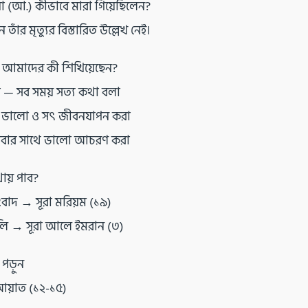
য়া (আ.) কীভাবে মারা গিয়েছিলেন?
াঁর মৃত্যুর বিস্তারিত উল্লেখ নেই।
.) আমাদের কী শিখিয়েছেন?
া — সব সময় সত্য কথা বলা
 — ভালো ও সৎ জীবনযাপন করা
 সবার সাথে ভালো আচরণ করা
য় পাব?
ংবাদ → সূরা মরিয়ম (১৯)
বলি → সূরা আলে ইমরান (৩)
পড়ুন
 আয়াত (১২-১৫)