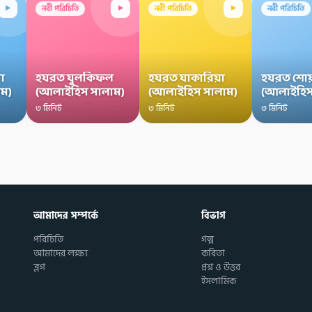
▸
▸
▸
নবী পরিচিতি
নবী পরিচিতি
নবী পরিচিতি
া
হযরত যুলকিফল
হযরত যাকারিয়া
হযরত শোয
ম)
(আলাইহিস সালাম)
(আলাইহিস সালাম)
(আলাইহিস
৩ মিনিট
৩ মিনিট
৩ মিনিট
আমাদের সম্পর্কে
বিভাগ
পরিচিতি
গল্প
আমাদের লক্ষ্য
কবিতা
ব্লগ
প্রশ্ন ও উত্তর
ইসলামিক