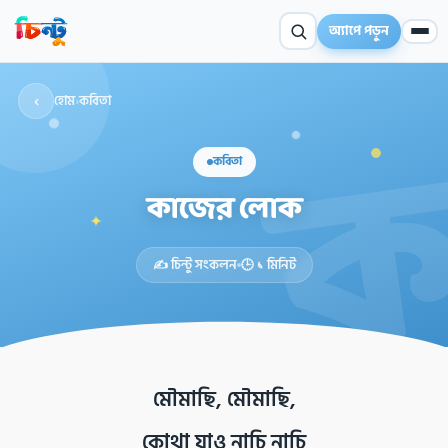
অ্যাপে পড়ুন
‹
হোম
›
কবিতা
কবিতা
কাজের লোক
✦
✍️ চিন্টু সংকলন
🕒 ১ মিনিট
মৌমাছি, মৌমাছি,
কোথা যাও নাচি নাচি