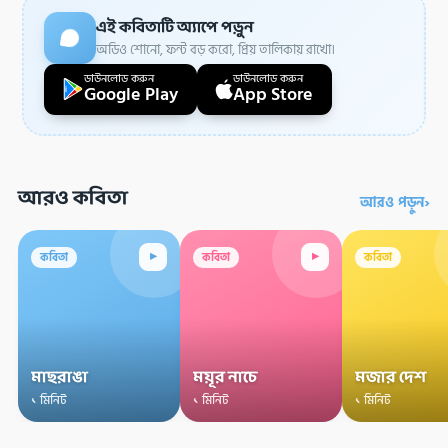
এই কবিতাটি অ্যাপে পড়ুন
অডিও শোনো, ফন্ট বড় করো, প্রিয় তালিকায় রাখো।
ডাউনলোড করুন
ডাউনলোড করুন
Google Play
App Store
আরও কবিতা
›
আরও পড়ুন
▸
▸
কবিতা
কবিতা
কবিতা
মাছরাঙা
ময়ূর নাচে
মজার দেশ
১ মিনিট
১ মিনিট
১ মিনিট