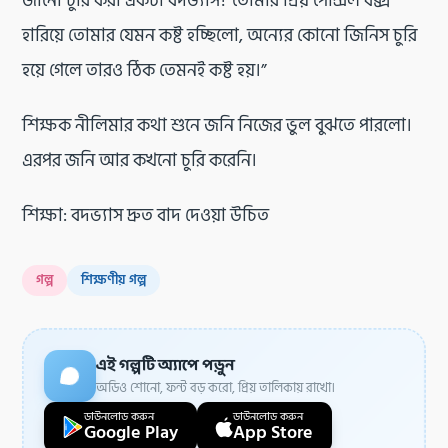
জানো চুরি করা একটা বদভ্যাস? তোমার প্রিয় পেন্সিল বক্স
হারিয়ে তোমার যেমন কষ্ট হচ্ছিলো, অন্যের কোনো জিনিস চুরি
হয়ে গেলে তারও ঠিক তেমনই কষ্ট হয়।”
শিক্ষক নীলিমার কথা শুনে জনি নিজের ভুল বুঝতে পারলো।
এরপর জনি আর কখনো চুরি করেনি।
শিক্ষা: বদভ্যাস দ্রুত বাদ দেওয়া উচিত
গল্প
শিক্ষণীয় গল্প
এই গল্পটি অ্যাপে পড়ুন
অডিও শোনো, ফন্ট বড় করো, প্রিয় তালিকায় রাখো।
ডাউনলোড করুন
ডাউনলোড করুন
Google Play
App Store