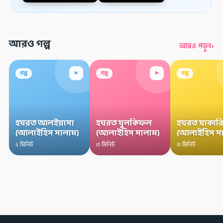
আরও গল্প
›
আরও পড়ুন
▸
▸
গল্প
গল্প
গল্প
হযরত আলইয়াসা
হযরত যুলকিফল
হযরত যাকারি
(আলাইহিস সালাম)
(আলাইহিস সালাম)
(আলাইহিস স
২ মিনিট
৩ মিনিট
৩ মিনিট