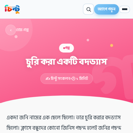
অ্যাপে পড়ুন
‹
হোম
›
গল্প
গল্প
চুরি করা একটি বদভ্যাস
✦
✍️ চিন্টু সংকলন
🕒 ১ মিনিট
একদা জনি নামের এক ছেলে ছিলো। তার চুরি করার বদভ্যাস
ছিলো। ক্লাসে বন্ধুদের কোনো জিনিস পছন্দ হলেই জনির পছন্দ