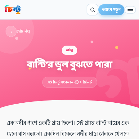
অ্যাপে পড়ুন
‹
হোম
›
গল্প
গল্প
বান্টি’র ভুল বুঝতে পারা
✦
✍️ চিন্টু সংকলন
🕒 ১ মিনিট
এক নদীর পাশে একটি গ্রাম ছিলো। সেই গ্রামে বান্টি নামের এক
ছেলে বাস করতো। একদিন বিকেলে নদীর ধারে খেলতে খেলতে