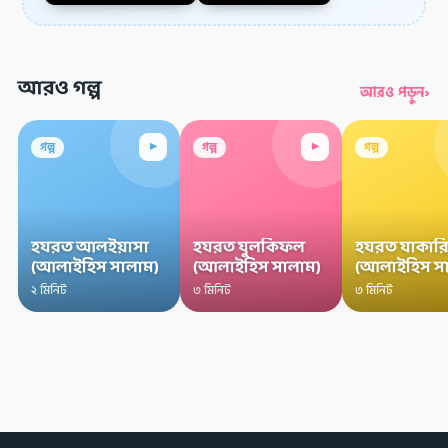
আরও গল্প
›
আরও পড়ুন
▸
▸
গল্প
গল্প
গল্প
হযরত আলইয়াসা
হযরত যুলকিফল
হযরত যাকারি
(আলাইহিস সালাম)
(আলাইহিস সালাম)
(আলাইহিস স
২ মিনিট
৩ মিনিট
৩ মিনিট