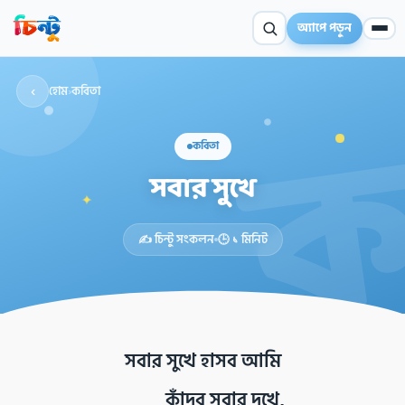
অ্যাপে পড়ুন
‹
হোম
›
কবিতা
কবিতা
সবার সুখে
✦
✍️ চিন্টু সংকলন
🕒 ১ মিনিট
সবার সুখে হাসব আমি
কাঁদব সবার দুখে,