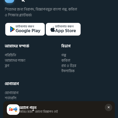
শিশুদের জন্য নিরাপদ, বিজ্ঞাপনমুক্ত বাংলা গল্প, কবিতা
ও শিক্ষার প্ল্যাটফর্ম।
ডাউনলোড করুন
ডাউনলোড করুন
Google Play
App Store
আমাদের সম্পর্কে
বিভাগ
পরিচিতি
গল্প
আমাদের লক্ষ্য
কবিতা
ব্লগ
প্রশ্ন ও উত্তর
ইসলামিক
যোগাযোগ
যোগাযোগ
শর্তাবলি
✕
অ্যাপে পড়ুন
আরও মজা · কোনো বিজ্ঞাপন নেই