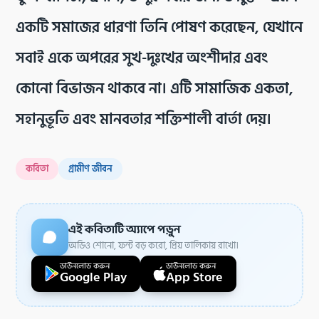
একটি সমাজের ধারণা তিনি পোষণ করেছেন, যেখানে
সবাই একে অপরের সুখ-দুঃখের অংশীদার এবং
কোনো বিভাজন থাকবে না। এটি সামাজিক একতা,
সহানুভূতি এবং মানবতার শক্তিশালী বার্তা দেয়।
কবিতা
গ্রামীণ জীবন
এই কবিতাটি অ্যাপে পড়ুন
অডিও শোনো, ফন্ট বড় করো, প্রিয় তালিকায় রাখো।
ডাউনলোড করুন
ডাউনলোড করুন
Google Play
App Store