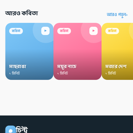
আরও কবিতা
›
আরও পড়ুন
▸
▸
কবিতা
কবিতা
কবিতা
মাছরাঙা
ময়ূর নাচে
মজার দেশ
১ মিনিট
১ মিনিট
১ মিনিট
চিন্টু