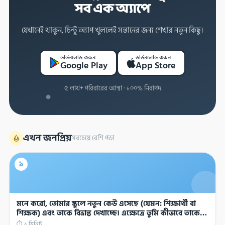
সব এক অ্যাপে
যেখানেই থাকুন, চিন্টু অ্যাপ খুললেই সন্তানের জন্য শেখার নতুন কিছু।
ডাউনলোড করুন
ডাউনলোড করুন
Google Play
App Store
৫ লাখ+ পরিবারের আস্থা · ১০০% নিরাপদ
এখন জনপ্রিয়
সবচেয়ে বেশি পড়া
১
মনে করো, তোমার স্কুলে নতুন কেউ এসেছে (যেমন: শিক্ষার্থী বা
শিক্ষক) এবং তাকে বিভ্রান্ত দেখাচ্ছে। এক্ষেত্রে তুমি কীভাবে তাকে
সাহায্য করবে?
⏱ ১ মিনিট