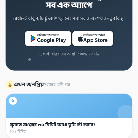
সব এক অ্যাপে
যেখানেই থাকুন, চিন্টু অ্যাপ খুললেই সন্তানের জন্য শেখার নতুন কিছু।
ডাউনলোড করুন
ডাউনলোড করুন
Google Play
App Store
৫ লাখ+ পরিবারের আস্থা · ১০০% নিরাপদ
এখন জনপ্রিয়
সবচেয়ে বেশি পড়া
১
ঘুমাতে যাওয়ার ৩০ মিনিট আগে তুমি কী করবে?
⏱ ১ মিনিট