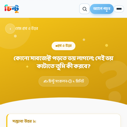
অ্যাপে পড়ুন
‹
হোম
›
প্রশ্ন ও উত্তর
প্রশ্ন ও উত্তর
কোনো সাবজেক্ট পড়তে ভয় লাগলে; সেই ভয়
কাটাতে তুমি কী করবে?
✦
✍️ চিন্টু সংকলন
🕒 ১ মিনিট
সম্ভাব্য উত্তর ১: