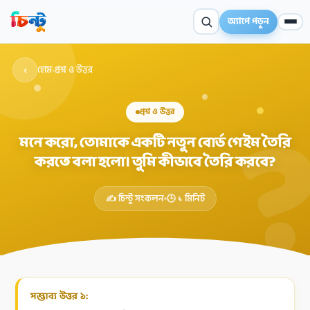
অ্যাপে পড়ুন
‹
হোম
›
প্রশ্ন ও উত্তর
প্রশ্ন ও উত্তর
মনে করো, তোমাকে একটি নতুন বোর্ড গেইম তৈরি
করতে বলা হলো। তুমি কীভাবে তৈরি করবে?
✦
✍️ চিন্টু সংকলন
🕒 ১ মিনিট
সম্ভাব্য উত্তর ১: