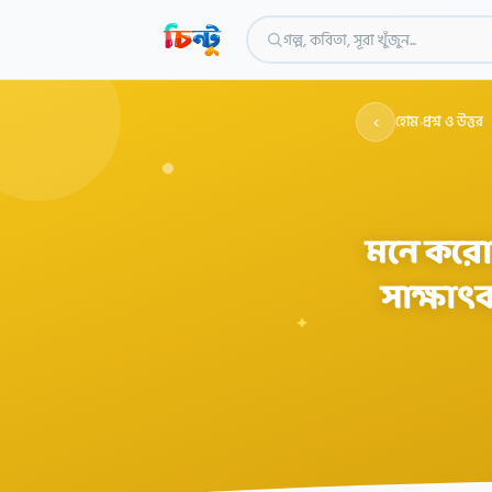
গল্প, কবিতা, সূরা খুঁজুন...
‹
হোম
›
প্রশ্ন ও উত্তর
মনে করো,
সাক্ষাৎ
✦