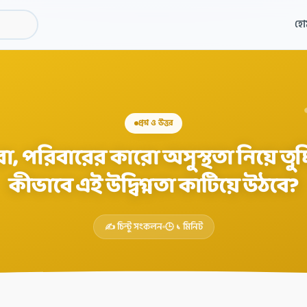
হো
প্রশ্ন ও উত্তর
, পরিবারের কারো অসুস্থতা নিয়ে তুমি উ
কীভাবে এই উদ্বিগ্নতা কাটিয়ে উঠবে?
✍️ চিন্টু সংকলন
🕒 ১ মিনিট