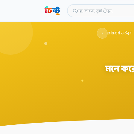
গল্প, কবিতা, সূরা খুঁজুন...
‹
হোম
›
প্রশ্ন ও উত্তর
মনে করো
✦