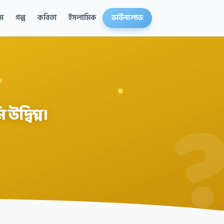
ম
গল্প
কবিতা
ইসলামিক
ডাউনলোড
দ্বিগ্ন।