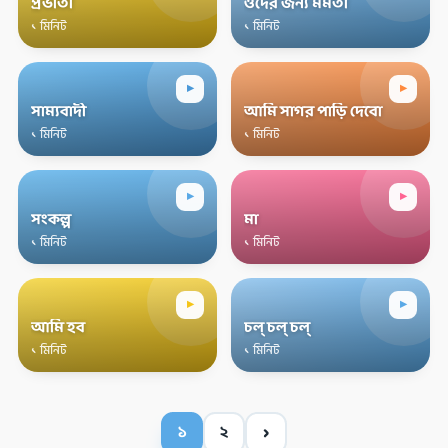
প্রভাতী
ওদের জন্য মমতা
১ মিনিট
১ মিনিট
▸
▸
সাম্যবাদী
আমি সাগর পাড়ি দেবো
১ মিনিট
১ মিনিট
▸
▸
সংকল্প
মা
১ মিনিট
১ মিনিট
▸
▸
আমি হব
চল্‌ চল্‌ চল্‌
১ মিনিট
১ মিনিট
›
১
২