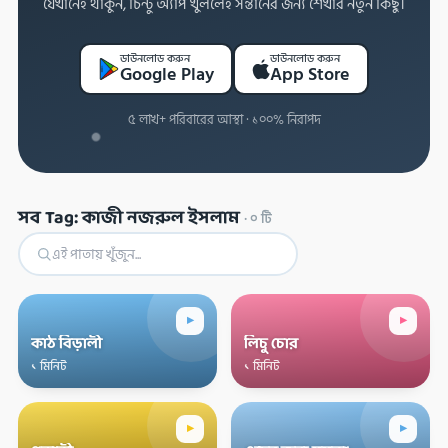
যেখানেই থাকুন, চিন্টু অ্যাপ খুললেই সন্তানের জন্য শেখার নতুন কিছু।
ডাউনলোড করুন
ডাউনলোড করুন
Google Play
App Store
৫ লাখ+ পরিবারের আস্থা · ১০০% নিরাপদ
সব Tag: কাজী নজরুল ইসলাম
·
০
টি
▸
▸
কাঠ বিড়ালী
লিচু চোর
১ মিনিট
১ মিনিট
▸
▸