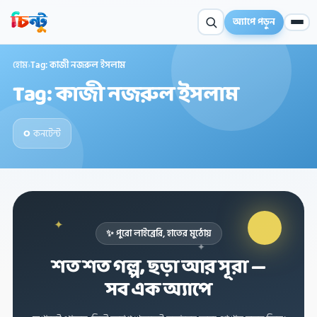
অ্যাপে পড়ুন
হোম
›
Tag: কাজী নজরুল ইসলাম
Tag: কাজী নজরুল ইসলাম
০
কনটেন্ট
✦
✨ পুরো লাইব্রেরি, হাতের মুঠোয়
✦
শত শত গল্প, ছড়া আর সূরা —
✦
সব এক অ্যাপে