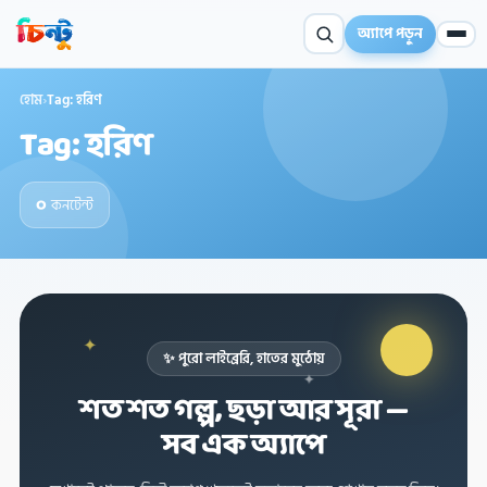
অ্যাপে পড়ুন
হোম
›
Tag: হরিণ
Tag: হরিণ
০
কনটেন্ট
✦
✨ পুরো লাইব্রেরি, হাতের মুঠোয়
✦
শত শত গল্প, ছড়া আর সূরা —
✦
সব এক অ্যাপে