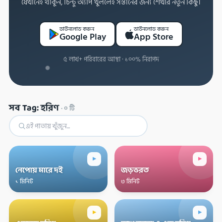
যেখানেই থাকুন, চিন্টু অ্যাপ খুললেই সন্তানের জন্য শেখার নতুন কিছু।
ডাউনলোড করুন
ডাউনলোড করুন
Google Play
App Store
৫ লাখ+ পরিবারের আস্থা · ১০০% নিরাপদ
সব Tag: হরিণ
·
০
টি
▸
▸
নেপোয় মারে দই
জড়ভরত
১ মিনিট
৩ মিনিট
▸
▸