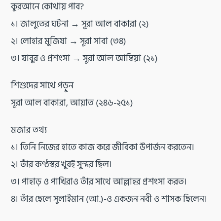
কুরআনে কোথায় পাব?
১। জালুতের ঘটনা → সূরা আল বাকারা (২)
২। লোহার মুজিযা → সূরা সাবা (৩৪)
৩। যাবুর ও প্রশংসা → সূরা আল আম্বিয়া (২১)
শিশুদের সাথে পড়ুন
সূরা আল বাকারা, আয়াত (২৪৬-২৫১)
মজার তথ্য
১। তিনি নিজের হাতে কাজ করে জীবিকা উপার্জন করতেন।
২। তাঁর কণ্ঠস্বর খুবই সুন্দর ছিল।
৩। পাহাড় ও পাখিরাও তাঁর সাথে আল্লাহর প্রশংসা করত।
৪। তাঁর ছেলে সুলাইমান (আ.)-ও একজন নবী ও শাসক ছিলেন।