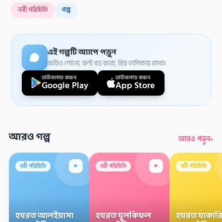
নবী পরিচিতি
গল্প
এই গল্পটি অ্যাপে পড়ুন
অডিও শোনো, ফন্ট বড় করো, প্রিয় তালিকায় রাখো।
ডাউনলোড করুন
ডাউনলোড করুন
Google Play
App Store
আরও গল্প
›
আরও পড়ুন
▸
▸
নবী পরিচিতি
নবী পরিচিতি
নবী পরিচিতি
হযরত আলইয়াসা
হযরত যুলকিফল
হযরত যাকারি