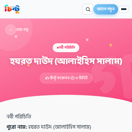
অ্যাপে পড়ুন
‹
হোম
›
গল্প
নবী পরিচিতি
হযরত দাউদ (আলাইহিস সালাম)
✦
✍️ চিন্টু সংকলন
🕒 ৩ মিনিট
নবী পরিচিতি
পুরো নাম:
হযরত দাউদ (আলাইহিস সালাম)